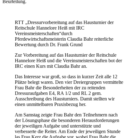
Beurteilung.
RTT „Dressurvorbereitung auf das Hausturnier der
Reitschule Hannelore Heiß mit IRC
Vereinsmeisterschaften“durch
Pferdewirtschaftsmeisterin Claudia Bahr reiterliche
Bewertung durch Dr. Frank Grund
Zur Vorbereitung auf das Hausturnier der Reitschule
Hannelore Heiß und die Vereinsmeisterschaften bot der
IRC einen Kurs mit Claudia Bahr an.
Das Interesse war groß, so dass in kurzer Zeit alle 12
Plätze belegt waren. Den vier Dreiergruppen vermittelte
Frau Bahr die Besonderheiten der zu reitenden
Dressuraufgaben E4, RA 1/2 und RL 2 gem.
Ausschreibung des Hausturniers. Damit stellten wir
einen unmittelbaren Praxisbezug her.
Am Samstag zeigte Frau Bahr den Teilnehmern nach
der Lösungsphase die besonderen Herausforderungen
der jeweiligen Aufgabe und unterstützte und
verbesserte die Reiter. Am Ende der jeweiligen Stunde
las Frau Kerz die Aufgabe vor, wobei Frau Bahr die