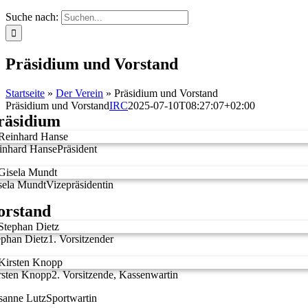
Suche nach:
Präsidium und Vorstand
Startseite
»
Der Verein
»
Präsidium und Vorstand
Präsidium und Vorstand
IRC
2025-07-10T08:27:07+02:00
räsidium
inhard Hanse
Präsident
sela Mundt
Vizepräsidentin
orstand
ephan Dietz
1. Vorsitzender
rsten Knopp
2. Vorsitzende, Kassenwartin
sanne Lutz
Sportwartin