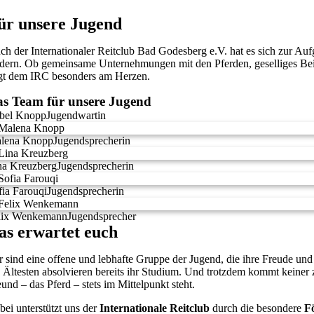
ür unsere Jugend
ch der Internationaler Reitclub Bad Godesberg e.V. hat es sich zur A
rdern. Ob gemeinsame Unternehmungen mit den Pferden, geselliges Beis
egt dem IRC besonders am Herzen.
s Team für unsere Jugend
abel Knopp
Jugendwartin
lena Knopp
Jugendsprecherin
na Kreuzberg
Jugendsprecherin
fia Farouqi
Jugendsprecherin
lix Wenkemann
Jugendsprecher
as erwartet euch
r sind eine offene und lebhafte Gruppe der Jugend, die ihre Freude und
e Ältesten absolvieren bereits ihr Studium. Und trotzdem kommt keiner
eund – das Pferd – stets im Mittelpunkt steht.
bei unterstützt uns der
Internationale Reitclub
durch die besondere
F