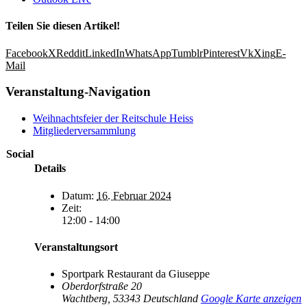
Teilen Sie diesen Artikel!
Facebook
X
Reddit
LinkedIn
WhatsApp
Tumblr
Pinterest
Vk
Xing
E-
Mail
Veranstaltung-Navigation
Weihnachtsfeier der Reitschule Heiss
Mitglieder­versammlung
Social
Details
Datum:
16. Februar 2024
Zeit:
12:00 - 14:00
Veranstaltungsort
Sportpark Restaurant da Giuseppe
Oberdorfstraße 20
Wachtberg
,
53343
Deutschland
Google Karte anzeigen